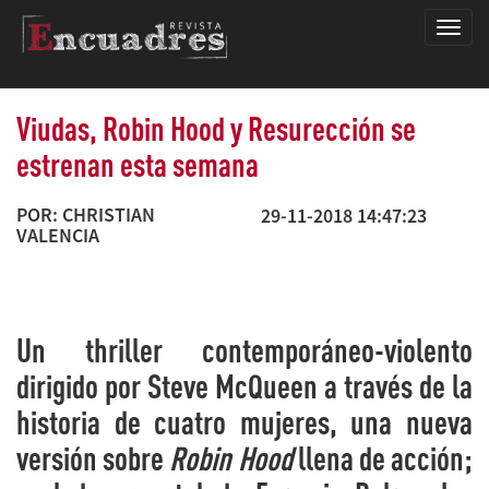
Encua
Viudas, Robin Hood y Resurección se
estrenan esta semana
POR: CHRISTIAN
29-11-2018 14:47:23
VALENCIA
Un thriller contemporáneo-violento
dirigido por Steve McQueen a través de la
historia de cuatro mujeres, una nueva
versión sobre
Robin Hood
llena de acción;