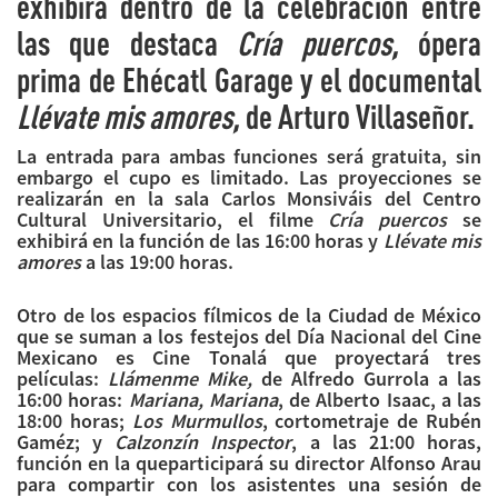
exhibirá dentro de la celebración entre
las que destaca
Cría puercos,
ópera
prima de Ehécatl Garage y el documental
Llévate mis amores,
de Arturo Villaseñor.
La entrada para ambas funciones será gratuita, sin
embargo el cupo es limitado. Las proyecciones se
realizarán en la sala Carlos Monsiváis del Centro
Cultural Universitario, el filme
Cría puercos
se
exhibirá en la función de las 16:00 horas y
Llévate mis
amores
a las 19:00 horas.
Otro de los espacios fílmicos de la Ciudad de México
que se suman a los festejos del Día Nacional del Cine
Mexicano es Cine Tonalá que proyectará tres
películas:
Llámenme Mike,
de Alfredo Gurrola a las
16:00 horas:
Mariana, Mariana
, de Alberto Isaac, a las
18:00 horas;
Los Murmullos
, cortometraje de Rubén
Gaméz; y
Calzonzín Inspector
, a las 21:00 horas,
función en la queparticipará su director Alfonso Arau
para compartir con los asistentes una sesión de