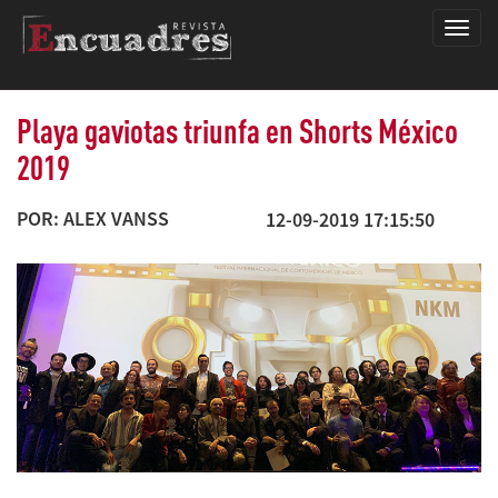
Encua
Playa gaviotas triunfa en Shorts México
2019
POR: ALEX VANSS
12-09-2019 17:15:50