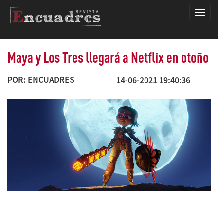
Encua
Maya y Los Tres llegará a Netflix en otoño
POR: ENCUADRES
14-06-2021 19:40:36