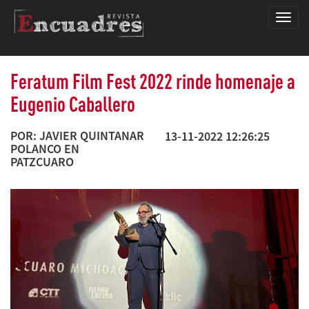
Encua
Feratum Film Fest 2022 rinde homenaje a
Eugenio Caballero
POR: JAVIER QUINTANAR
13-11-2022 12:26:25
POLANCO EN
PATZCUARO