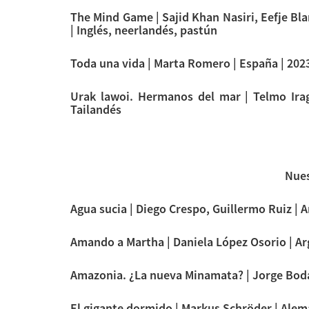
The Mind Game | Sajid Khan Nasiri, Eefje Blan
| Inglés, neerlandés, pastún
Toda una vida | Marta Romero | España | 2023
Urak lawoi. Hermanos del mar | Telmo Irag
Tailandés
Nues
Agua sucia | Diego Crespo, Guillermo Ruiz | A
Amando a Martha | Daniela López Osorio | Arg
Amazonia. ¿La nueva Minamata? | Jorge Bodan
El gigante dormido | Markus Schröder | Alema