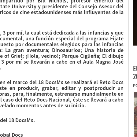
mpartido por Bill Nichols, profesor emérito del
tate University y presidente del Consejo Asesor del
ricos de cine estadounidenses más influyentes de la
 3 por mí, la cual está dedicada a las infancias y que
ocumental, una función especial del programa Fijate
puesto por documentales elegidos para las infancias
: La gran aventura; Dinosaurios; Una historia de
 of Grief; ¡Hola, vecino!; Parque Cigüeña; El dibujo
 3 por mí se llevarán a cabo en el Aula Magna José
.
E
2
en el marco del 18 DocsMx se realizará el Reto Docs
P
ste en producir, grabar, editar y postproducir un
horas, para, finalmente, estrenarse mundialmente en
l caso del Reto Docs Nacional, éste se llevará a cabo
evelado momentos antes de su inicio.
 del 18 DocsMx.
lobal Docs