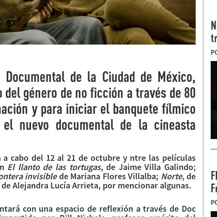
N
t
P
ne Documental de la Ciudad de México,
del género de no ficción a través de 80
ción y para iniciar el banquete fílmico
, el nuevo documental de la cineasta
 a cabo del 12 al 21 de octubre y ntre las películas
an
El llanto de las tortugas
, de Jaime Villa Galindo;
F
ontera invisible
de Mariana Flores Villalba;
Norte
, de
de Alejandra Lucía Arrieta, por mencionar algunas.
F
P
ará con una espacio de reflexión a través de Doc