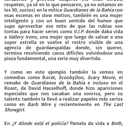
respeten, ya sé en lo que pensaron, ya no estamos en
los 90, sucios) en la mítica
Guardianes de la Bahía
con
esas escenas en slow motion, también es una mujer
inteligente y con un buen sentido del humor que
supo aprovechar ese mito de que las rubias son
tontas para hacer series como
V.I.P.
donde daba vida
a
Vallery Irons
, una mujer que luego de salvar a una
super estrella se vuelve el rostro visible de una
agencia de guardaespaldas donde, sin querer,
termina resolviendo casos difíciles volviéndose una
pieza fundamental, una serie muy divertida.
Y como en este ejemplo también la vemos en
comedias como B
orat, ScoobyDoo, Scary Movie
, el
remake de
Guardianes de la Bahía
e incluso en el
Roast, de David Hasselhoff, donde hizo apariciones
especiales que nos sacaban una sonrisa, pero su
talento también la llevó a realizar papeles más serios
como en
Barb Wire
y recientemente en
The Last
Showgirl
.
En
¿Y dónde está el policía?
Pamela da vida a
Beth
,