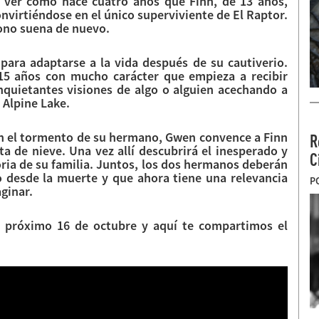
 ver como hace cuatro años que Finn, de 13 años,
nvirtiéndose en el único superviviente de El Raptor.
fono suena de nuevo.
para adaptarse a la vida después de su cautiverio.
5 años con mucho carácter que empieza a recibir
quietantes visiones de algo o alguien acechando a
 Alpine Lake.
con el tormento de su hermano, Gwen convence a Finn
R
 de nieve. Una vez allí descubrirá el inesperado y
C
oria de su familia. Juntos, los dos hermanos deberán
 desde la muerte y que ahora tiene una relevancia
P
ginar.
l próximo 16 de octubre y aquí te compartimos el