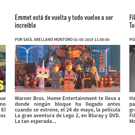
Emmet está de vuelta y todo vuelve a ser
Fi
increíble
To
POR SAÚL ARELLANO MONTORO 01-05-2019 11:00:00
PO
que
Warner Bros. Home Entertainment te lleva a
H
 no
donde ningún bloque ha llegado antes
pa
 El
cuando se estrene, el 24 de mayo, la película
gr
los
La gran aventura de Lego 2, en Bluray y DVD.
Fi
La tan esperada...
Mo