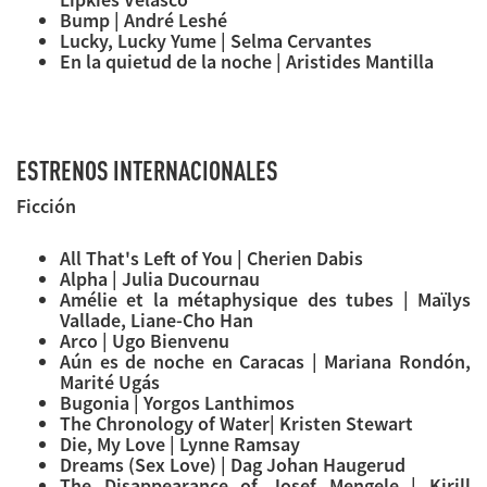
Bump | André Leshé
Lucky, Lucky Yume | Selma Cervantes
En la quietud de la noche | Aristides Mantilla
ESTRENOS INTERNACIONALES
Ficción
All That's Left of You | Cherien Dabis
Alpha | Julia Ducournau
Amélie et la métaphysique des tubes | Maïlys
Vallade, Liane-Cho Han
Arco | Ugo Bienvenu
Aún es de noche en Caracas | Mariana Rondón,
Marité Ugás
Bugonia | Yorgos Lanthimos
The Chronology of Water| Kristen Stewart
Die, My Love | Lynne Ramsay
Dreams (Sex Love) | Dag Johan Haugerud
The Disappearance of Josef Mengele | Kirill