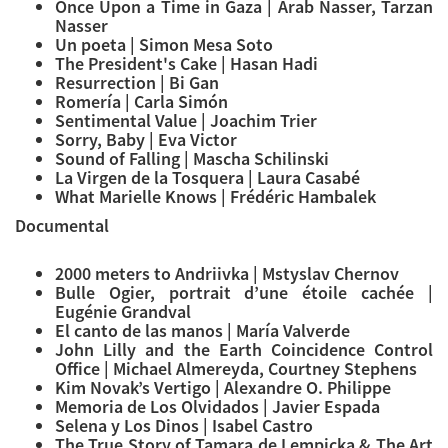
Once Upon a Time in Gaza | Arab Nasser, Tarzan
Nasser
Un poeta | Simon Mesa Soto
The President's Cake | Hasan Hadi
Resurrection | Bi Gan
Romería | Carla Simón
Sentimental Value | Joachim Trier
Sorry, Baby | Eva Victor
Sound of Falling | Mascha Schilinski
La Virgen de la Tosquera | Laura Casabé
What Marielle Knows | Frédéric Hambalek
Documental
2000 meters to Andriivka | Mstyslav Chernov
Bulle Ogier, portrait d’une étoile cachée |
Eugénie Grandval
El canto de las manos | María Valverde
John Lilly and the Earth Coincidence Control
Office | Michael Almereyda, Courtney Stephens
Kim Novak’s Vertigo | Alexandre O. Philippe
Memoria de Los Olvidados | Javier Espada
Selena y Los Dinos | Isabel Castro
The True Story of Tamara de Lempicka & The Art