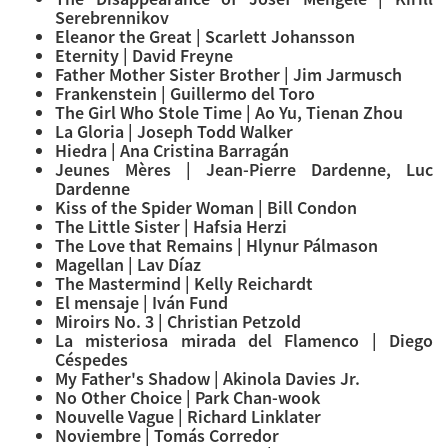
Serebrennikov
Eleanor the Great | Scarlett Johansson
Eternity | David Freyne
Father Mother Sister Brother | Jim Jarmusch
Frankenstein | Guillermo del Toro
The Girl Who Stole Time | Ao Yu, Tienan Zhou
La Gloria | Joseph Todd Walker
Hiedra | Ana Cristina Barragán
Jeunes Mères | Jean-Pierre Dardenne, Luc
Dardenne
Kiss of the Spider Woman | Bill Condon
The Little Sister | Hafsia Herzi
The Love that Remains | Hlynur Pálmason
Magellan | Lav Díaz
The Mastermind | Kelly Reichardt
El mensaje | Iván Fund
Miroirs No. 3 | Christian Petzold
La misteriosa mirada del Flamenco | Diego
Céspedes
My Father's Shadow | Akinola Davies Jr.
No Other Choice | Park Chan-wook
Nouvelle Vague | Richard Linklater
Noviembre | Tomás Corredor