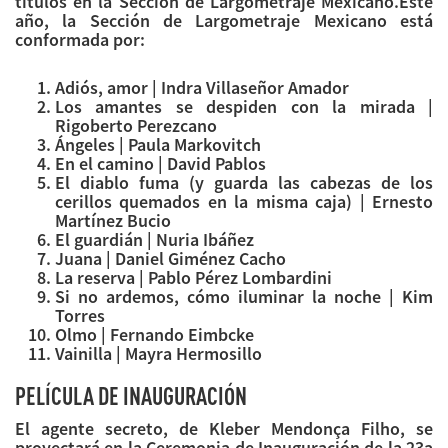
títulos en la Sección de Largometraje Mexicano.Este
año, la Sección de Largometraje Mexicano está
conformada por:
Adiós, amor | Indra Villaseñor Amador
Los amantes se despiden con la mirada |
Rigoberto Perezcano
Ángeles | Paula Markovitch
En el camino | David Pablos
El diablo fuma (y guarda las cabezas de los
cerillos quemados en la misma caja) | Ernesto
Martínez Bucio
El guardián | Nuria Ibáñez
Juana | Daniel Giménez Cacho
La reserva | Pablo Pérez Lombardini
Si no ardemos, cómo iluminar la noche | Kim
Torres
Olmo | Fernando Eimbcke
Vainilla | Mayra Hermosillo
PELÍCULA DE INAUGURACIÓN
El agente secreto, de Kleber Mendonça Filho, se
proyectará en la Ceremonia de Inauguración de la 23a