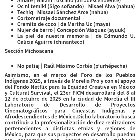
Amare | Balam Toscano (afrodescendiente)
Oc ni temiki (Sigo soñando) | Misael Alva (nahua)
Techiq | Missael Sánchez Arce (nahua)
Cortometraje documental
Cremita de coco | de Martha Uc (maya)
Mujer de barro | Concepción Vásquez (ayuuk)
La piel de nuestra memoria | de Edmundo U.
Galicia Aguirre (chinanteco)
Sección Michoacana
Mo patiaj | Raúl Máximo Cortés (p’urhépecha)
Asimismo, en el marco del Foro de los Pueblos
Indígenas 2025, a través de Morelia Pro y con el apoyo
del Fondo Netflix para la Equidad Creativa en México
y Cultural Survival, el 23er FICM desarrollará del 8 al
12 de octubre de 2025 en la ciudad de Morelia el III
Laboratorio de Desarrollo de Proyectos
Cinematográficos para Cineastas Indígenas y
Afrodescendientes de México.Dicho laboratorio busca
contribuir a la profesionalización de diez realizadores
pertenecientes a distintas etnias y regiones de
México, para que sus proyectos en desarrollo puedan