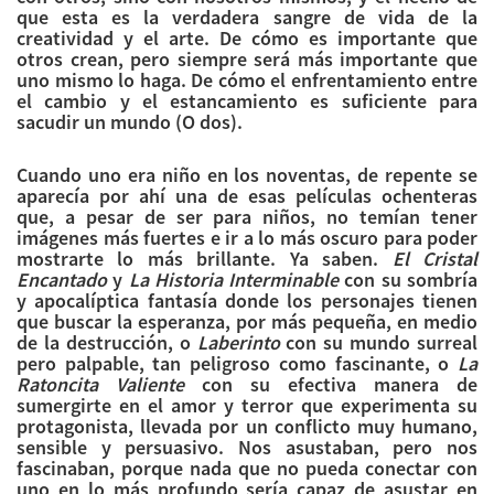
que esta es la verdadera sangre de vida de la
creatividad y el arte. De cómo es importante que
otros crean, pero siempre será más importante que
uno mismo lo haga. De cómo el enfrentamiento entre
el cambio y el estancamiento es suficiente para
sacudir un mundo (O dos).
Cuando uno era niño en los noventas, de repente se
aparecía por ahí una de esas películas ochenteras
que, a pesar de ser para niños, no temían tener
imágenes más fuertes e ir a lo más oscuro para poder
mostrarte lo más brillante. Ya saben.
El Cristal
Encantado
y
La Historia Interminable
con su sombría
y apocalíptica fantasía donde los personajes tienen
que buscar la esperanza, por más pequeña, en medio
de la destrucción, o
Laberinto
con su mundo surreal
pero palpable, tan peligroso como fascinante, o
La
Ratoncita Valiente
con su efectiva manera de
sumergirte en el amor y terror que experimenta su
protagonista, llevada por un conflicto muy humano,
sensible y persuasivo. Nos asustaban, pero nos
fascinaban, porque nada que no pueda conectar con
uno en lo más profundo sería capaz de asustar en