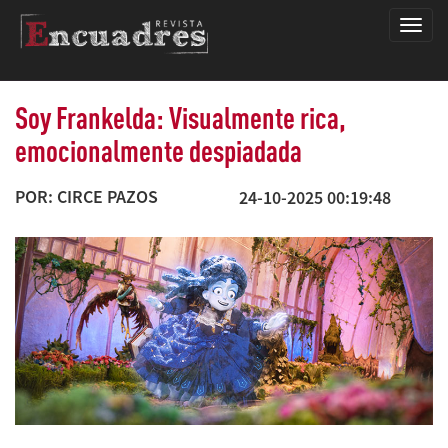
Encua
Soy Frankelda: Visualmente rica,
emocionalmente despiadada
POR: CIRCE PAZOS
24-10-2025 00:19:48