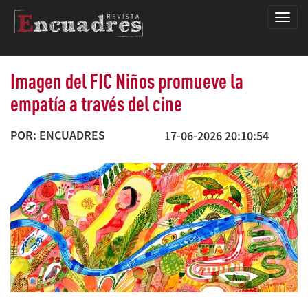
Encua
Imagen del FIC Niños promueve la
empatía a través del cine
POR: ENCUADRES
17-06-2026 20:10:54