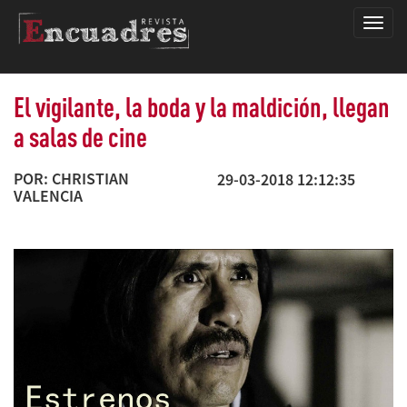
Encua
El vigilante, la boda y la maldición, llegan
a salas de cine
POR: CHRISTIAN
29-03-2018 12:12:35
VALENCIA