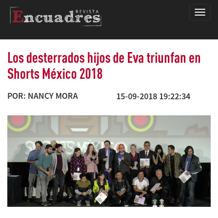
Encua
Los desterrados hijos de Eva triunfan en
Shorts México 2018
POR: NANCY MORA
15-09-2018 19:22:34