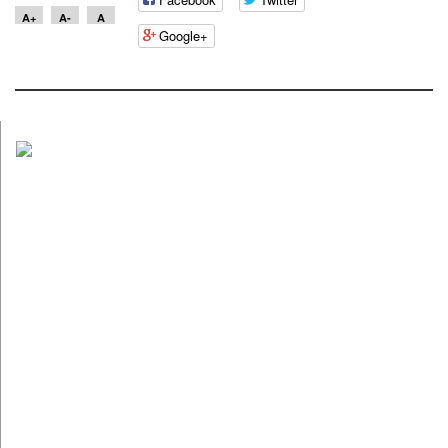
A+
A-
A
Google+