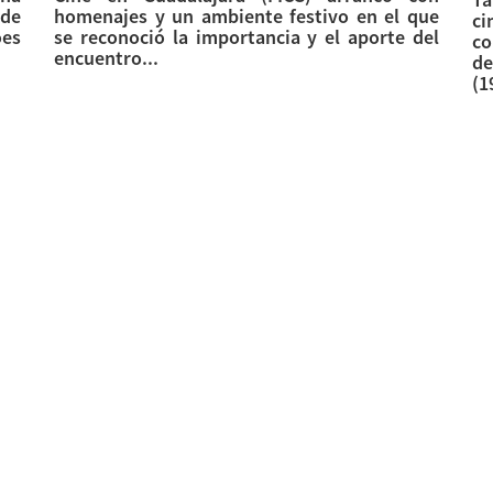
de
homenajes y un ambiente festivo en el que
c
oes
se reconoció la importancia y el aporte del
co
encuentro...
de
(1