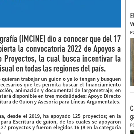
E
v
P
grafía (IMCINE) dio a conocer que del 17
bierta la convocatoria 2022 de Apoyos a
e Proyectos, la cual busca incentivar la
sual en todas las regiones del país.
e quieran trabajar un guion o ya lo tengan y busquen
ecesarios que les permita buscar el financiamiento
 ficción, animación y documental de largometraje; en
estará disponible en tres modalidades: Apoyo Directo
ritura de Guion y Asesoría para Líneas Argumentales.
C
g
, desde el 2019, ha apoyado 125 proyectos; en la
 para Escritura de guion, de los cuales se apoyaron
P
127 proyectos y fueron elegidos 16 (8 en la categoría
).