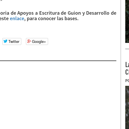
toria de Apoyos a Escritura de Guion y Desarrollo de
 este
enlace
, para conocer las bases.
Twitter
Google+
L
C
P