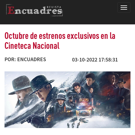
Encua
Octubre de estrenos exclusivos en la
Cineteca Nacional
POR: ENCUADRES
03-10-2022 17:58:31