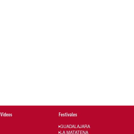
Videos
Festivales
GUADALAJARA
LA MATATENA