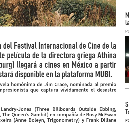
M
l
P
 del Festival Internacional de Cine de la
te película de la directora griega Athina
burg) llegará a cines en México a partir
 estará disponible en la plataforma MUBI.
novela homónima de Jim Crace, nominada al premio
mpresionista que captura vívidamente el desastre
S
andry-Jones (Three Billboards Outside Ebbing,
T
ll, The Queen’s Gambit) en compañía de Rosy McEwan
eixeira (Anne Boleyn, Trigonometry) y Frank Dillane
P