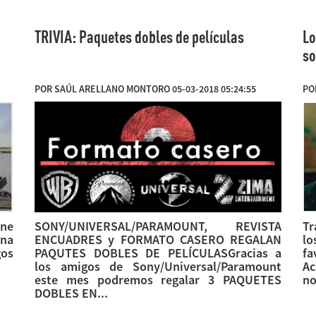
TRIVIA: Paquetes dobles de películas
Lo
so
POR SAÚL ARELLANO MONTORO 05-03-2018 05:24:55
PO
ine
SONY/UNIVERSAL/PARAMOUNT, REVISTA
Tr
ena
ENCUADRES y FORMATO CASERO REGALAN
lo
gos
PAQUTES DOBLES DE PELÍCULASGracias a
f
los amigos de Sony/Universal/Paramount
Ac
este mes podremos regalar 3 PAQUETES
no
DOBLES EN...